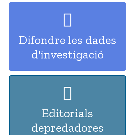
INTEL·LECTUAL...
Difondre les dades
JOURNALS, PROPIETAT
d'investigació
REPOSITORIS, DATA
LES
Editorials
APREN A IDENTIFICAR-
depredadores