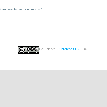
 Quins avantatges té el seu ús?
PoliScience -
Biblioteca UPV
- 2022
twitter