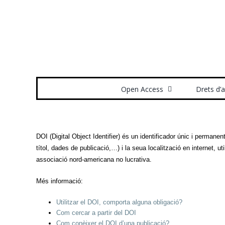
Skip
to
content
Search
for:
Open Access
Drets d’
DOI (Digital Object Identifier) és un identificador únic i permane
títol, dades de publicació,…) i la seua localització en internet, ut
associació nord-americana no lucrativa.
Més informació:
Utilitzar el DOI, comporta alguna obligació?
Com cercar a partir del DOI
Com conèixer el DOI d’una publicació?