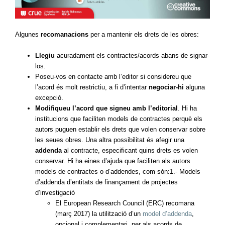
Algunes
recomanacions
per a mantenir els drets de les obres:
Llegiu
acuradament els contractes/acords abans de signar-
los.
Poseu-vos en contacte amb l’editor si considereu que
l’acord és molt restrictiu, a fi d’intentar
negociar-hi
alguna
excepció.
Modifiqueu l’acord que signeu amb l’editorial
. Hi ha
institucions que faciliten models de contractes perquè els
autors puguen establir els drets que volen conservar sobre
les seues obres. Una altra possibilitat és afegir una
addenda
al contracte, especificant quins drets es volen
conservar. Hi ha eines d’ajuda que faciliten als autors
models de contractes o d’addendes, com són:1.- Models
d’addenda d’entitats de finançament de projectes
d’investigació
El European Research Council (ERC) recomana
(març 2017) la utilització d’un
model d’addenda
,
opcional i complementari, per als acords de