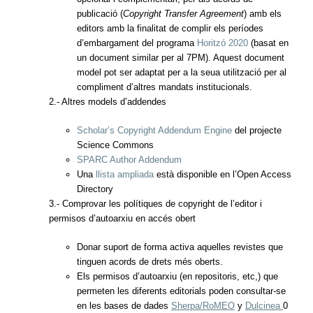
publicació (
Copyright Transfer Agreement
) amb els
editors amb la finalitat de complir els períodes
d’embargament del programa
Horitzó 2020
(basat en
un document similar per al 7PM). Aquest document
model pot ser adaptat per a la seua utilització per al
compliment d’altres mandats institucionals.
2.- Altres models d’addendes
Scholar’s Copyright Addendum Engine
del projecte
Science Commons
SPARC Author Addendum
Una
llista ampliada
està disponible en l’Open Access
Directory
3.- Comprovar les polítiques de copyright de l’editor i
permisos d’autoarxiu en accés obert
Donar suport de forma activa aquelles revistes que
tinguen acords de drets més oberts.
Els permisos d’autoarxiu (en repositoris, etc,) que
permeten les diferents editorials poden consultar-se
en les bases de dades
Sherpa/RoMEO
y
Dulcinea
0