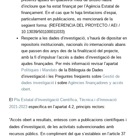
d’incloure que ha estat finançat per l’Agència Estatal de
finançament. En el cas que hi haja limitacions d’espai,
particularment en publicacions, es mencionarà de la
següent forma: (REFERENCIA DEL PROYECTO / AEI /
10.13039/501100011033)
Respecte a les dades d’investigació,
s’haurà de dipositar en
repositoris institucionals, nacionals i/o internacionals abans
que passen dos anys des de la finalització del projecte,
amb la fi d’impulsar l’accés a dades d’investigació de les
ajudes finançades
.
Per més informació revisar l’apartat
Polítiques i Mandats
de la Biblioguia de Dades
d’investigació i les Preguntes freqüents sobre
Gestió de
dades investigació
i sobre
Agències finançadores y accés
obert
.
El
Pla Estatal d’Investigació Científica, Tècnica i d’Innovació
2021-2023
especifica en l’apartat 4.2, principis rectors:
“Accés obert a resultats, entesos com a publicacions científiques i
dades d’investigació, de les activitats subvencionades amb
recursos públics. En compliment del que s’estableix en l’article 37