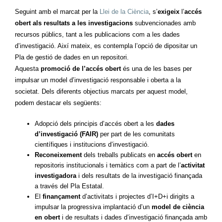
Seguint amb el marcat per la
Llei de la Ciència
, s’
exigeix
l’
accés
obert als resultats a les investigacions
subvencionades amb
recursos públics, tant a les publicacions com a les dades
d’investigació. Així mateix, es contempla l’opció de dipositar un
Pla de gestió de dades en un repositori.
Aquesta
promoció de l’accés obert
és una de les bases per
impulsar un model d’investigació responsable i oberta a la
societat. Dels diferents objectius marcats per aquest model,
podem destacar els següents:
Adopció dels principis d’accés obert a les
dades
d’investigació (FAIR)
per part de les comunitats
científiques i institucions d’investigació.
Reconeixement
dels treballs publicats en
accés obert
en
repositoris institucionals i temàtics com a part de l’
activitat
investigadora
i dels resultats de la investigació finançada
a través del Pla Estatal.
El
finançament
d’activitats i projectes d’I+D+i dirigits a
impulsar la progressiva implantació d’un
model de ciència
en obert
i de resultats i dades d’investigació finançada amb