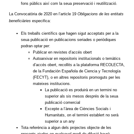
fons públics així com la seua preservació i reutilització.
La Convocatòria de 2020 en l’article 19
Obligacions de les entitats
beneficiàries
especifica:
Els treballs científics que hagen sigut acceptats per a la
seua publicació en publicacions seriades o periòdiques
podran optar per:
Publicar en revistes d’accés obert
Autoarxivar en repositoris institucionals o temàtics
d’accés obert, recollits a la plataforma RECOLECTA,
de la Fundación Española de Ciencia y Tecnología
(FECYT), o en altres repositoris promoguts per les
mateixes institucions.
La publicació es produirà en un termini no
superior als sis mesos després de la seua
publicació comercial
Excepte a l’àrea de Ciències Socials i
Humanitats, on el termini establert no serà
superior a un any
Tota referència a algun dels projectes objecte de les
presents ajudes en qualsevol medi de difusió haurà