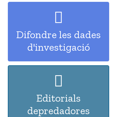
INTEL·LECTUAL...
Difondre les dades
JOURNALS, PROPIETAT
d'investigació
REPOSITORIS, DATA
LES
Editorials
APREN A IDENTIFICAR-
depredadores