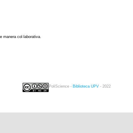
e manera col·laborativa.
PoliScience -
Biblioteca UPV
- 2022
twitter