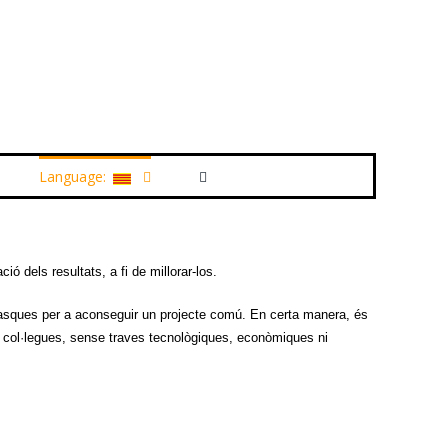
Language:
ó dels resultats, a fi de millorar-los.
r tasques per a aconseguir un projecte comú. En certa manera, és
re col·legues, sense traves tecnològiques, econòmiques ni