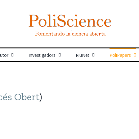
autor
Investigadors
RiuNet
PoliPapers
cés Obert
)