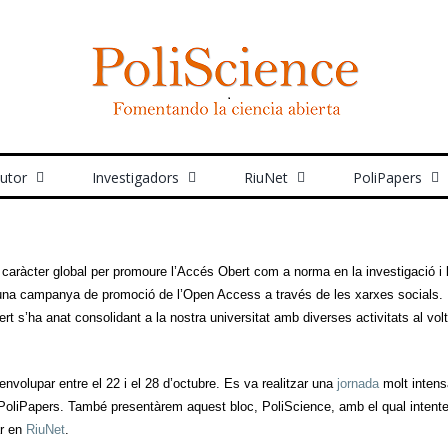
autor
Investigadors
RiuNet
PoliPapers
ràcter global per promoure l’Accés Obert com a norma en la investigació i l
 una campanya de promoció de l’Open Access a través de les xarxes socials.
rt s’ha anat consolidant a la nostra universitat amb diverses activitats al v
nvolupar entre el 22 i el 28 d’octubre. Es va realitzar una
jornada
molt intens
 i PoliPapers. També presentàrem aquest bloc, PoliScience, amb el qual intent
ar en
RiuNet
.