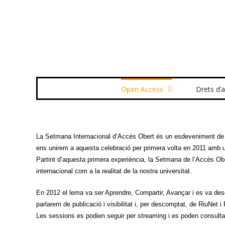
Skip
to
content
Search
for:
Open Access
Drets d’
La Setmana Internacional d’Accés Obert és un esdeveniment de ca
ens unirem a aquesta celebració per primera volta en 2011 amb
Partint d’aquesta primera experiència, la Setmana de l’Accés Obe
internacional com a la realitat de la nostra universitat.
En 2012 el lema va ser Aprendre, Compartir, Avançar i es va dese
parlarem de publicació i visibilitat i, per descomptat, de RiuNet
Les sessions es podien seguir per streaming i es poden consult