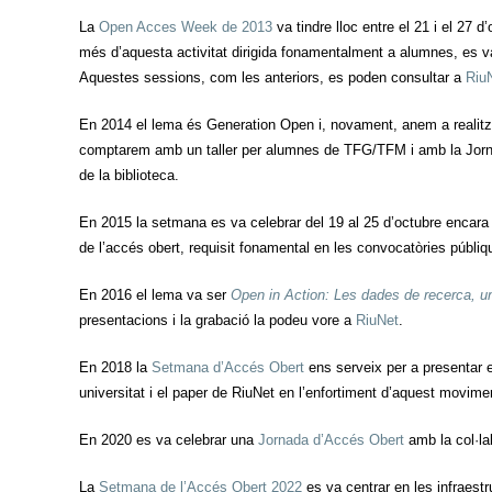
La
Open Acces Week de 2013
va tindre lloc entre el 21 i el 27 
més d’aquesta activitat dirigida fonamentalment a alumnes, es va
Aquestes sessions, com les anteriors, es poden consultar a
Riu
En 2014 el lema és Generation Open i, novament, anem a realitza
comptarem amb un taller per alumnes de TFG/TFM i amb la Jorn
de la biblioteca.
En 2015 la setmana es va celebrar del 19 al 25 d’octubre encara q
de l’accés obert, requisit fonamental en les convocatòries públ
En 2016 el lema va ser
Open in Action: Les dades de recerca, u
presentacions i la grabació la podeu vore a
RiuNet
.
En 2018 la
Setmana d’Accés Obert
ens serveix per a presentar 
universitat i el paper de RiuNet en l’enfortiment d’aquest movime
En 2020 es va celebrar una
Jornada d’Accés Obert
amb la col·lab
La
Setmana de l’Accés Obert 2022
es va centrar en les infraestr