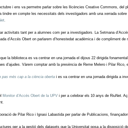
d’octubre i ens va permetre parlar sobre les llicències Creative Commons, del 
 tindre en compte les necessitats dels investigadors amb una xerrada sobre l’
Net
.
r activitats tant per a alumnes com per a investigadors. La Setmana d’Accés 
ada d’Accés Obert on parlarem d’honestedat acadèmica i de compliment de 
ue la biblioteca es va centrar en una jornada el dijous 22 dirigida fonamental
iques d’ajudes. Vàrem comptar amb la presència de
Reme
Melero
i Pilar Rico,
n pas més cap a la ciència oberta
i es va centrar en una jornada dirigida a in
el
Monitor d’Accés Obert de la UPV
i per a celebrar els 10 anys de RiuNet. Aç
nt.
oració de Pilar Rico i Ignasi Labastida per parlar de Publicacions, finançador
uctures per a la gestió dels datasets que la Universitat posa a la disposició d