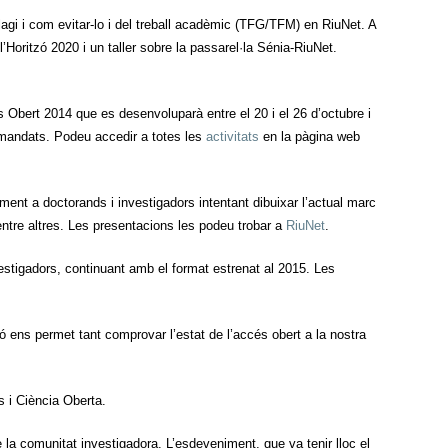
plagi i com evitar-lo i del treball acadèmic (TFG/TFM) en RiuNet. A
Horitzó 2020 i un taller sobre la passarel·la Sénia-RiuNet.
Obert 2014 que es desenvoluparà entre el 20 i el 26 d’octubre i
mandats. Podeu accedir a totes les
activitats
en la pàgina web
ment a doctorands i investigadors intentant dibuixar l’actual marc
 entre altres. Les presentacions les podeu trobar a
RiuNet
.
vestigadors, continuant amb el format estrenat al 2015. Les
ó ens permet tant comprovar l’estat de l’accés obert a la nostra
s i Ciència Oberta.
e la comunitat investigadora. L’esdeveniment, que va tenir lloc el