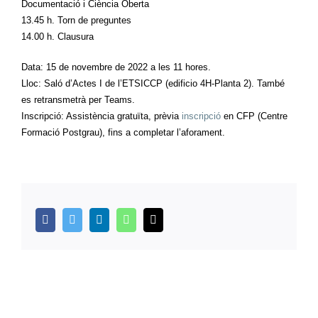
Documentació i Ciència Oberta
13.45 h. Torn de preguntes
14.00 h. Clausura
Data: 15 de novembre de 2022 a les 11 hores.
Lloc: Saló d’Actes I de l’ETSICCP (edificio 4H-Planta 2). També
es retransmetrà per Teams.
Inscripció: Assistència gratuïta, prèvia
inscripció
en CFP (Centre
Formació Postgrau), fins a completar l’aforament.
facebook
twitter
linkedin
whatsapp
Email