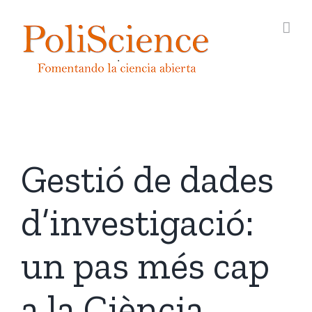
Skip
to
content
Gestió de dades
d’investigació:
un pas més cap
a la Ciència