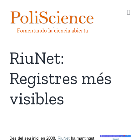
Skip
to
content
RiuNet:
Registres més
visibles
Des del seu inici en 2008,
RiuNet
ha mantingut