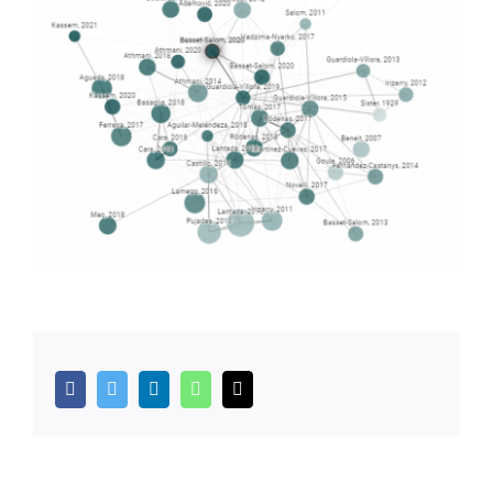
facebook
twitter
linkedin
whatsapp
Email