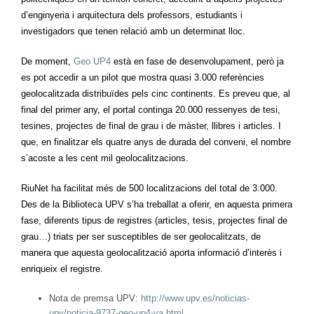
d’enginyeria i arquitectura dels professors, estudiants i
investigadors que tenen relació amb un determinat lloc.
De moment,
Geo UP4
està en fase de desenvolupament, però ja
es pot accedir a un pilot que mostra quasi 3.000 referències
geolocalitzada distribuïdes pels cinc continents. Es preveu que, al
final del primer any, el portal continga 20.000 ressenyes de tesi,
tesines, projectes de final de grau i de màster, llibres i articles. I
que, en finalitzar els quatre anys de durada del conveni, el nombre
s’acoste a les cent mil geolocalitzacions.
RiuNet ha facilitat més de 500 localitzacions del total de 3.000.
Des de la Biblioteca UPV s’ha treballat a oferir, en aquesta primera
fase, diferents tipus de registres (articles, tesis, projectes final de
grau…) triats per ser susceptibles de ser geolocalitzats, de
manera que aquesta geolocalització aporta informació d’interès i
enriqueix el registre.
Nota de premsa UPV:
http://www.upv.es/noticias-
upv/noticia-9737-geo-up4-va.html