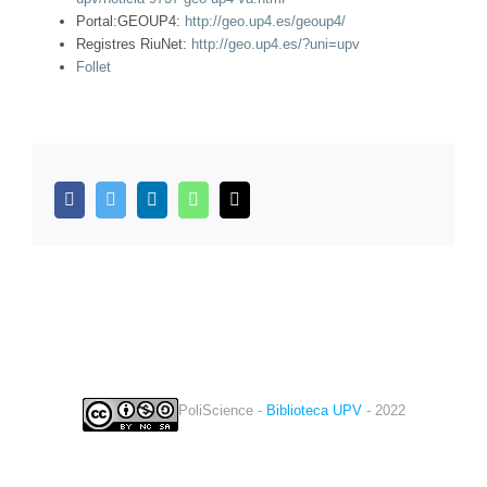
Portal:GEOUP4:
http://geo.up4.es/geoup4/
Registres RiuNet:
http://geo.up4.es/?uni=upv
Follet
facebook
twitter
linkedin
whatsapp
Email
PoliScience -
Biblioteca UPV
- 2022
twitter