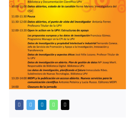
facebook
twitter
linkedin
whatsapp
Correo
electrónico