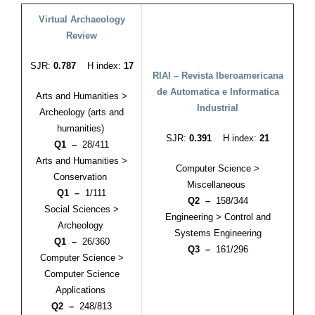
Virtual Archaeology
Review
SJR:
0.787
H index:
17
RIAI – Revista Iberoamericana
de Automatica e Informatica
Arts and Humanities >
Industrial
Archeology (arts and
humanities)
SJR:
0.391
H index:
21
Q1 –
28/411
Arts and Humanities >
Computer Science >
Conservation
Miscellaneous
Q1 –
1/111
Q2 –
158/344
Social Sciences >
Engineering > Control and
Archeology
Systems Engineering
Q1 –
26/360
Q3 –
161/296
Computer Science >
Computer Science
Applications
Q2 –
248/813