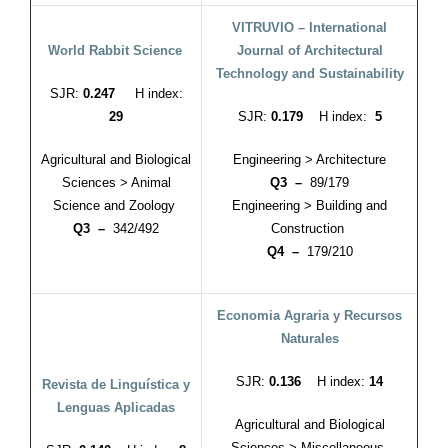
VITRUVIO – International
World Rabbit Science
Journal of Architectural
Technology and Sustainability
SJR:
0.247
H index:
29
SJR:
0.179
H index:
5
Agricultural and Biological
Engineering > Architecture
Sciences > Animal
Q3 –
89/179
Science and Zoology
Engineering > Building and
Q3 –
342/492
Construction
Q4 –
179/210
Economia Agraria y Recursos
Naturales
SJR:
0.136
H index:
14
Revista de Linguística y
Lenguas Aplicadas
Agricultural and Biological
Sciences > Miscellaneous