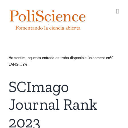
Skip
to
content
Ho sentim, aquesta entrada es troba disponible únicament en%
LANG:,: i%.
SCImago
Journal Rank
2023