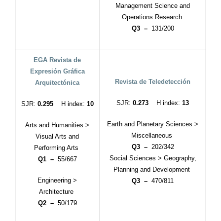
Management Science and
Operations Research
Q3 –
131/200
EGA Revista de
Expresión Gráfica
Revista de Teledetección
Arquitectónica
SJR:
0.273
H index:
13
SJR:
0.295
H index:
10
Earth and Planetary Sciences >
Arts and Humanities >
Miscellaneous
Visual Arts and
Q3 –
202/342
Performing Arts
Social Sciences > Geography,
Q1 –
55/667
Planning and Development
Engineering >
Q3 –
470/811
Architecture
Q2 –
50/179