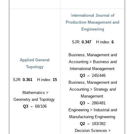
I
nternational Journal of
Production Management and
Engineering
SJR:
0.347
H index:
6
Business, Management and
Applied General
Accounting > Business and
Topology
International Management
Q3 –
245/446
SJR:
0.361
H index:
15
Business, Management and
Accounting > Strategy and
Mathematics >
Management
Geometry and Topology
Q3 –
286/481
Q3 –
68/106
Engineering > Industrial and
Manufacturing Engineering
Q2 –
183/382
Decision Sciences >