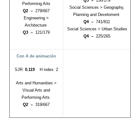
Q3 –
130/179
Performing Arts
Social Sciences > Geography,
Q2 –
279/667
Planning and Develoment
Engineering >
Q4 –
741/811
Architecture
Social Sciences > Urban Studies
Q3 –
121/179
Q4 –
225/265
Con A de animación
SJR:
0.119
H index: 2
Arts and Humanities >
Visual Arts and
Performing Arts
Q2 –
319/667