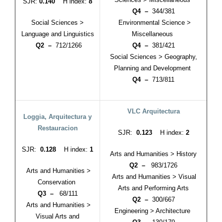
SJR:
0.140
H index:
8
Q4 –
344/381
Social Sciences >
Environmental Science >
Language and Linguistics
Miscellaneous
Q2 –
712/1266
Q4 –
381/421
Social Sciences > Geography,
Planning and Development
Q4 –
713/811
VLC Arquitectura
Loggia, Arquitectura y
Restauracion
SJR:
0.123
H index:
2
SJR:
0.128
H index:
1
Arts and Humanities > History
Q2 –
983/1726
Arts and Humanities >
Arts and Humanities > Visual
Conservation
Arts and Performing Arts
Q3 –
68/111
Q2 –
300/667
Arts and Humanities >
Engineering > Architecture
Visual Arts and