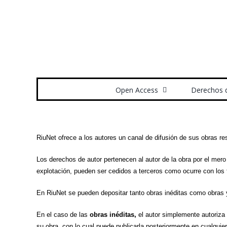
Saltar
al
contenido
Buscar:
Open Access
Derechos 
RiuNet ofrece a los autores un canal de difusión de sus obras r
Los derechos de autor pertenecen al autor de la obra por el mer
explotación, pueden ser cedidos a terceros como ocurre con los tr
En RiuNet se pueden depositar tanto obras inéditas como obras 
En el caso de las
obras inéditas,
el autor simplemente autoriza 
su obra, con lo cual puede publicarla posteriormente en cualquier 