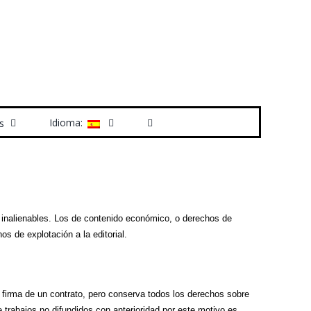
Idioma:
s
e inalienables. Los de contenido económico, o derechos de
s de explotación a la editorial.
a firma de un contrato, pero conserva todos los derechos sobre
te trabajos no difundidos con anterioridad por este motivo es