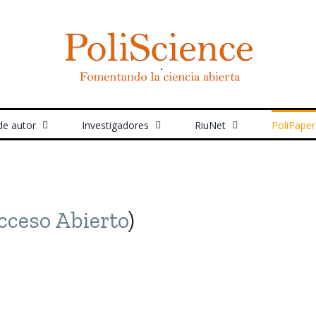
de autor
Investigadores
RiuNet
PoliPaper
cceso Abierto
)