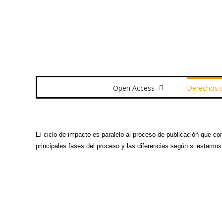
Saltar
al
contenido
Buscar:
Open Access
Derechos 
El ciclo de impacto es paralelo al proceso de publicación que c
principales fases del proceso y las diferencias según si estamos