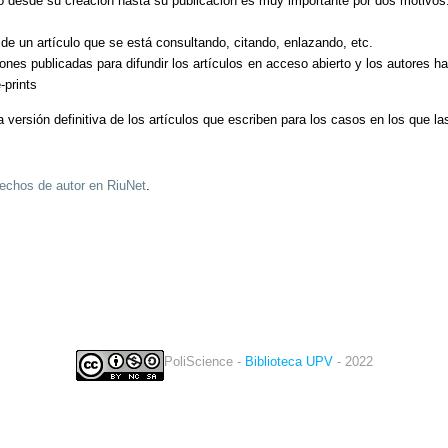
ulo desde su creación hasta su publicación es muy importante por dos motivos
ón de un artículo que se está consultando, citando, enlazando, etc.
iones publicadas para difundir los artículos en acceso abierto y los autores 
-prints
ersión definitiva de los artículos que escriben para los casos en los que las 
echos de autor en RiuNet
.
PoliScience -
Biblioteca UPV
- 2022
twitter