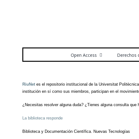
Saltar
al
contenido
Buscar:
Open Access
Derechos 
RiuNet
es el repositorio institucional de la Universitat Politècni
institución en sí como sus miembros, participan en el movimien
¿Necesitas resolver alguna duda? ¿Tienes alguna consulta que
La biblioteca responde
Biblioteca y Documentación Científica. Nuevas Tecnologías