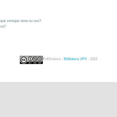
?¿qué ventajas tiene su uso?
ica?
PoliScience -
Biblioteca UPV
- 2022
twitter