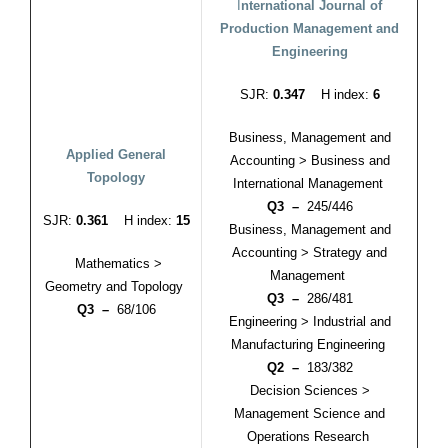
I
nternational Journal of
Production Management and
Engineering
SJR:
0.347
H index:
6
Business, Management and
Applied General
Accounting > Business and
Topology
International Management
Q3 –
245/446
SJR:
0.361
H index:
15
Business, Management and
Accounting > Strategy and
Mathematics >
Management
Geometry and Topology
Q3 –
286/481
Q3 –
68/106
Engineering > Industrial and
Manufacturing Engineering
Q2 –
183/382
Decision Sciences >
Management Science and
Operations Research