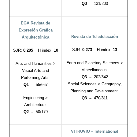
Q3 –
131/200
EGA Revista de
Expresión Gráfica
Revista de Teledetección
Arquitectónica
SJR:
0.273
H index:
13
SJR:
0.295
H index:
10
Earth and Planetary Sciences >
Arts and Humanities >
Miscellaneous
Visual Arts and
Q3 –
202/342
Performing Arts
Social Sciences > Geography,
Q1 –
55/667
Planning and Development
Engineering >
Q3 –
470/811
Architecture
Q2 –
50/179
VITRUVIO – International