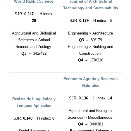
World Rabbit Science
Journal of Architectural
Technology and Sustainability
SJR:
0.247
H index:
29
SJR:
0.179
H index:
5
Agricultural and Biological
Engineering > Architecture
Sciences > Animal
Q3 –
89/179
Science and Zoology
Engineering > Building and
Q3 –
342/492
Construction
Q4 –
179/210
Economia Agraria y Recursos
Naturales
SJR:
0.136
H index:
14
Revista de Linguística y
Lenguas Aplicadas
Agricultural and Biological
Sciences > Miscellaneous
SJR:
0.140
H index:
8
Q4 –
344/381
Social Sciences >
Environmental Science >