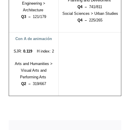
Planning and Develoment
Engineering >
Q4 –
741/811
Architecture
Social Sciences > Urban Studies
Q3 –
121/179
Q4 –
225/265
Con A de animación
SJR:
0.119
H index: 2
Arts and Humanities >
Visual Arts and
Performing Arts
Q2 –
319/667