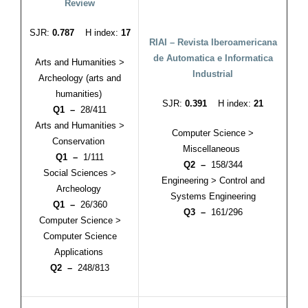
Review
SJR:
0.787
H index:
17
RIAI – Revista Iberoamericana
de Automatica e Informatica
Arts and Humanities >
Industrial
Archeology (arts and
humanities)
SJR:
0.391
H index:
21
Q1 –
28/411
Arts and Humanities >
Computer Science >
Conservation
Miscellaneous
Q1 –
1/111
Q2 –
158/344
Social Sciences >
Engineering > Control and
Archeology
Systems Engineering
Q1 –
26/360
Q3 –
161/296
Computer Science >
Computer Science
Applications
Q2 –
248/813