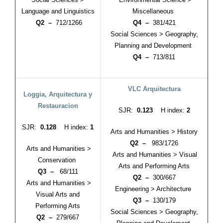
Language and Linguistics
Miscellaneous
Q2 –
712/1266
Q4 –
381/421
Social Sciences > Geography,
Planning and Development
Q4 –
713/811
VLC Arquitectura
Loggia, Arquitectura y
Restauracion
SJR:
0.123
H index:
2
SJR:
0.128
H index:
1
Arts and Humanities > History
Q2 –
983/1726
Arts and Humanities >
Arts and Humanities > Visual
Conservation
Arts and Performing Arts
Q3 –
68/111
Q2 –
300/667
Arts and Humanities >
Engineering > Architecture
Visual Arts and
Q3 –
130/179
Performing Arts
Social Sciences > Geography,
Q2 –
279/667