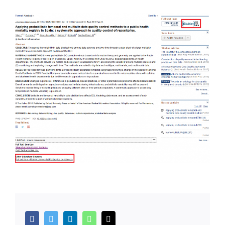
facebook
twitter
linkedin
whatsapp
Correo