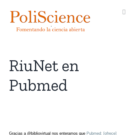
Saltar
al
contenido
RiuNet en
Pubmed
Gracias a @bibliovirtual nos enteramos que
Pubmed: [ofrece]