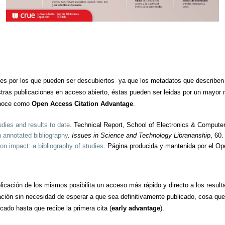
s por los que pueden ser descubiertos ya que los metadatos que describen 
tras publicaciones en acceso abierto, éstas pueden ser leidas por un mayor n
conoce como
Open Access Citation Advantage
.
dies and results to date
. Technical Report, School of Electronics & Compute
 annotated bibliography
.
Issues in Science and Technology Librarianship
, 60.
on impact: a bibliography of studies
. Página producida y mantenida por el Ope
ublicación de los mismos posibilita un acceso más rápido y directo a los resu
cación sin necesidad de esperar a que sea definitivamente publicado, cosa q
ado hasta que recibe la primera cita (
early advantage
).